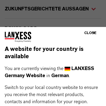
ZUKUNFTSGERICHTETE AUSSAGEN
DOWNLOADS
CLOSE
Pressemitteilung
(PDF, 140,8 KB)
A website for your country is
Pressemitteilung RTF
(RTF, 6,4 KB)
available
You are currently viewing the
LANXESS
Germany Website
in
German
.
Switch to your local country website to ensure
you receive the most relevant products,
contacts and information for your region.