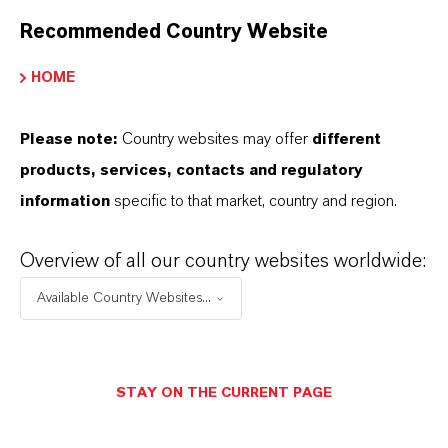
MEHR ÜBER DIESES THEMA
Recommended Country Website
HOME
PRESSEINFORMATIONEN
Please note:
Country websites may offer
different
products, services, contacts and regulatory
information
specific to that market, country and region.
Overview of all our country websites worldwide:
Available Country Websites...
STAY ON THE CURRENT PAGE
LANXESS steigert Umsatz und Ergebnis
im zweiten Quartal 2026