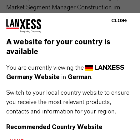
Market Segment Manager Construction im
Geschäftsbereich Inorganic Pigments bei
CLOSE
LANXESS. „Nach einigen Abgüssen wurde das
tiefschwarze LANXESS-Pigment Bayferrox 360
A website for your country is
in einer Dosierung von 5 Prozent Pigment
available
eingesetzt – dadurch konnte ein nachträglicher
Anstrich entfallen“, ergänzt der
You are currently viewing the
LANXESS
Anwendungstechniker.
Germany Website
in
German
.
Switch to your local country website to ensure
Der Einsatz von anorganischen
you receive the most relevant products,
Eisenoxidpigmenten in Beton beziehungsweise
contacts and information for your region.
die Umsetzung individueller farblicher
Vorstellungen erfordert immer ein
Recommended Country Website
grundlegendes technisches und