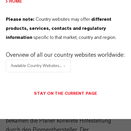
HOME
anwendungstechnisches Know-how – gerade
bei schwarzen Pigmenten. „Richtig schwarzen
Please note:
Country websites may offer
different
Beton herzustellen stellt die Königsdisziplin
products, services, contacts and regulatory
dar“, betont Fleschentraeger. Ob der Beton im
information
specific to that market, country and region.
ausgehärteten Zustand den gewünschten
Farbton besitzt, hängt nicht allein von der
Overview of all our country websites worldwide:
Qualität und Mischung der Farbpigmente ab,
sondern auch von der verwendeten Zementart
Available Country Websites...
und den Betonzuschlägen. „Dieser Prozess
erfordert Praxiserfahrung im Zusammenspiel“,
unterstreicht Fleschentraeger.
STAY ON THE CURRENT PAGE
Auch bei der Realisierung des Fasslagers
bekamen die Planer konkrete Hilfestellung
durch den Pigmenthersteller. Der