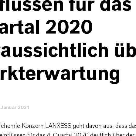
flüssen für das
artal 2020
aussichtlich ü
rkterwartung
 Januar 2021
alchemie-Konzern LANXESS geht davon aus, dass d
inflüssen für das 4. Quartal 2020 deutlich über der