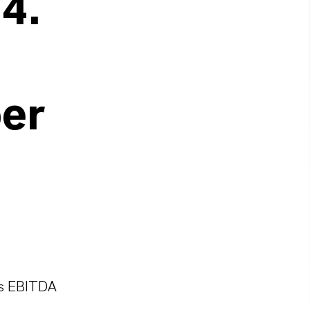
 4.
ber
as EBITDA