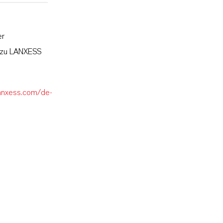
er
l zu LANXESS
lanxess.com/de-