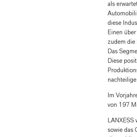
als erwart
Automobili
diese Indu
Einen über
zudem die 
Das Segmen
Diese posi
Produktion
nachteilig
Im Vorjahr
von 197 Mi
LANXESS wi
sowie das 