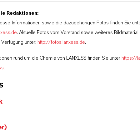
die Redaktionen:
esse-Informationen sowie die dazugehörigen Fotos finden Sie unt
nxess.de
. Aktuelle Fotos vom Vorstand sowie weiteres Bildmateria
r Verfügung unter:
http://fotos.lanxess.de
.
tionen rund um die Chemie von LANXESS finden Sie unter
https://
ys
.
S
k
er)