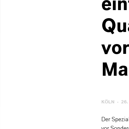
ein
Qu
vor
Ma
KÖLN
26.
Der Spezi
vor Sondere