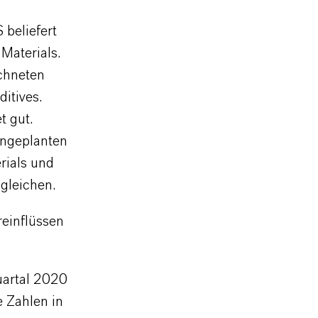
beliefert
Materials.
chneten
itives.
t gut.
ungeplanten
rials und
gleichen.
einflüssen
uartal 2020
 Zahlen in