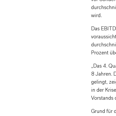
durchschni
wird.
Das EBITDA
voraussich
durchschni
Prozent üb
„Das 4. Qua
8 Jahren. 
gelingt, ze
in der Kris
Vorstands
Grund für d