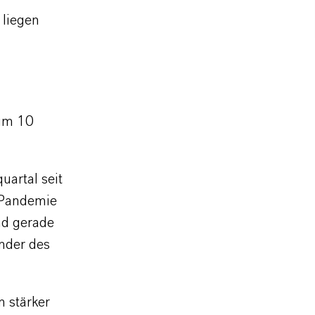
 liegen
 um 10
uartal seit
-Pandemie
und gerade
ender des
n stärker