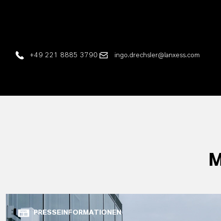
+49 221 8885 3790
ingo.drechsler@lanxess.com
M
PRESSEINFORMATIONEN