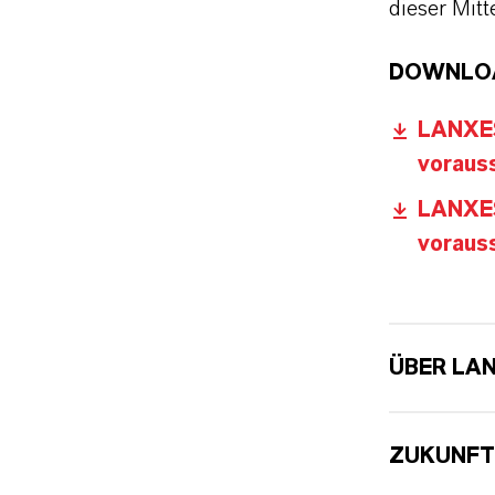
dieser Mitt
DOWNLO
LANXES
vorauss
LANXES
vorauss
ÜBER LA
ZUKUNFT