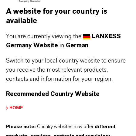
A website for your country is
available
You are currently viewing the
LANXESS
Germany Website
in
German
.
Switch to your local country website to ensure
you receive the most relevant products,
contacts and information for your region.
DeterBio®
DeterKlyn®
Mehr erfahren
Mehr erfahren
Recommended Country Website
HOME
Please note:
Country websites may offer
different
products, services, contacts and regulatory