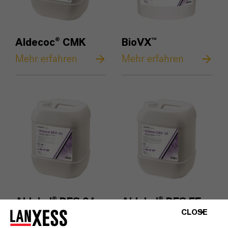
Aldecoc® CMK
BioVX™
Mehr erfahren
Mehr erfahren
Aldekol® DES 04
Aldekol® DES FF
CLOSE
Mehr erfahren
Mehr erfahren