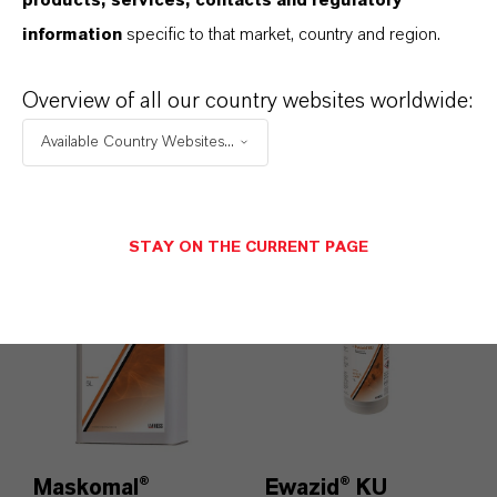
information
specific to that market, country and region.
Overview of all our country websites worldwide:
DeterShine®
DeterUltra®
Available Country Websites...
Mehr erfahren
Mehr erfahren
STAY ON THE CURRENT PAGE
Maskomal®
Ewazid® KU