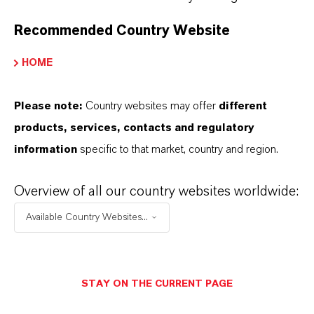
Recommended Country Website
DeterBio®
DeterKlyn®
HOME
Mehr erfahren
Mehr erfahren
Please note:
Country websites may offer
different
products, services, contacts and regulatory
information
specific to that market, country and region.
Overview of all our country websites worldwide:
Available Country Websites...
DeterShine®
Ewazid® KU
STAY ON THE CURRENT PAGE
Mehr erfahren
Mehr erfahren