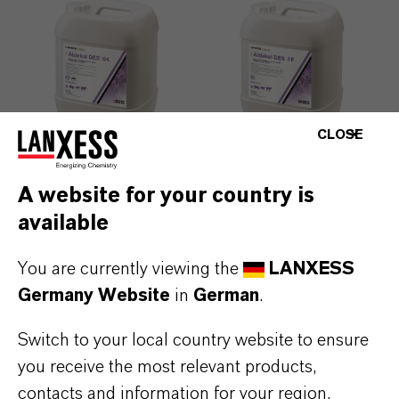
CLOSE
Aldekol® DES 04
Aldekol® DES FF
A website for your country is
Mehr erfahren
Mehr erfahren
available
You are currently viewing the
LANXESS
Germany Website
in
German
.
Switch to your local country website to ensure
you receive the most relevant products,
contacts and information for your region.