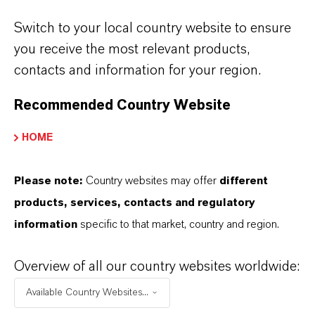
Afrikanischen Schweinepest beruht auf
Switch to your local country website to ensure
konsequenten
you receive the most relevant products,
Biosicherheitsmaßnahmen. Eine
contacts and information for your region.
gründliche Reinigung und Desinfektion
Recommended Country Website
von Fahrzeugen ist dabei unerlässlich,
HOME
da diese das Virus leicht verbreiten
können. Empfehlenswert sind der
Please note:
Country websites may offer
different
Einsatz von Desinfektionslösungen an
products, services, contacts and regulatory
Betriebseinfahrten sowie kontrollierte
information
specific to that market, country and region.
Zugangssysteme, etwa mittels Duschen
Overview of all our country websites worldwide:
oder das sogenannte „Dänische
Available Country Websites...
System“. Weitere Maßnahmen