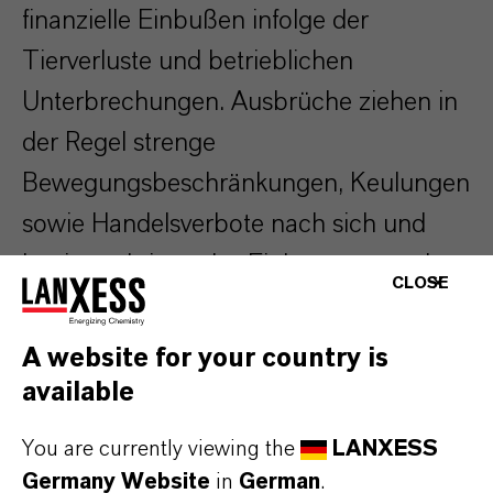
finanzielle Einbußen infolge der
Tierverluste und betrieblichen
Unterbrechungen. Ausbrüche ziehen in
der Regel strenge
Bewegungsbeschränkungen, Keulungen
sowie Handelsverbote nach sich und
beeinträchtigen das Einkommen und
CLOSE
den laufenden Betrieb der Höfe
zusätzlich.
A website for your country is
available
Wie kann dies verhindert werden?
You are currently viewing the
LANXESS
Die wirksame Vorbeugung der
Germany Website
in
German
.