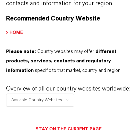
contacts and information for your region.
Minimierung des Kontakts mit
Recommended Country Website
potenziellen Überträgern wie
Wildschweinen. Die konsequente
HOME
Anwendung dieser Maßnahmen,
Please note:
Country websites may offer
different
unterstützt durch kontinuierliche
products, services, contacts and regulatory
Schulung des Personals, ist
information
specific to that market, country and region.
entscheidend, um das Risiko der
Einschleppung und Ausbreitung der
Overview of all our country websites worldwide:
Krankheit zu verringern.
Available Country Websites...
STAY ON THE CURRENT PAGE