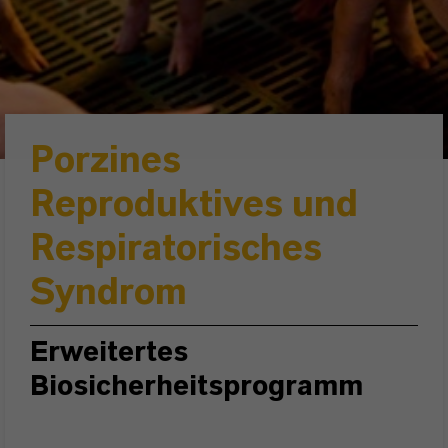
Porzines
Reproduktives und
Respiratorisches
Syndrom
Erweitertes
Biosicherheitsprogramm