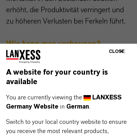
erhöht, die Produktivität verringert und
zu höheren Verlusten bei Ferkeln führt.
Wie kann man vorbeugen?
CLOSE
Vorbeugung von PRRS in der
Schweineproduktion erfordert
A website for your country is
konsequente Biosicherheitsprotokolle,
available
einschließlich gründlicher Reinigung
You are currently viewing the
LANXESS
und Desinfektion von Fahrzeugen,
Germany Website
in
German
.
Stallungen und Geräten, strenger
Switch to your local country website to ensure
Kontrolle von Tier- und
you receive the most relevant products,
Personenbewegungen sowie der