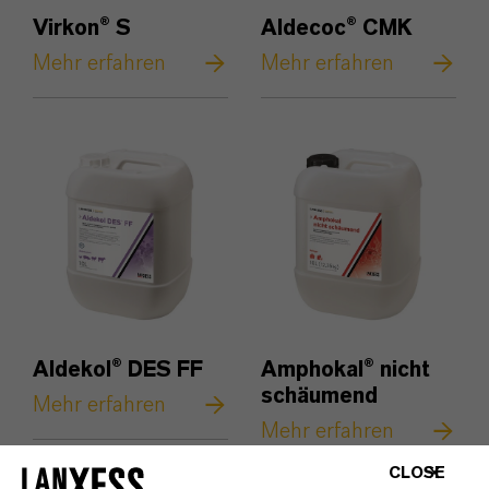
Virkon® S
Aldecoc® CMK
Mehr erfahren
Mehr erfahren
Aldekol® DES FF
Amphokal® nicht
schäumend
Mehr erfahren
Mehr erfahren
CLOSE