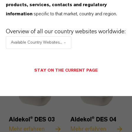
products, services, contacts and regulatory
information
specific to that market, country and region.
Mentofin®
Sanivet® AQUA
Mehr erfahren
Overview of all our country websites worldwide:
Mehr erfahren
Available Country Websites...
STAY ON THE CURRENT PAGE
Aldekol® DES 03
Aldekol® DES 04
Mehr erfahren
Mehr erfahren