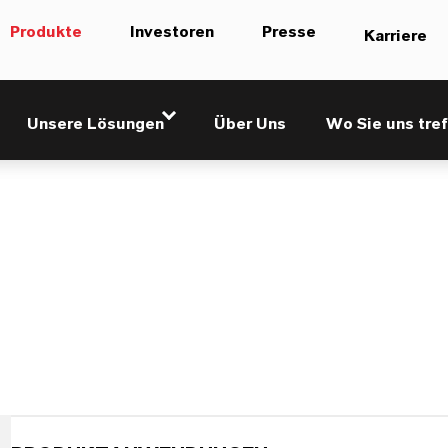
Produkte
Investoren
Presse
Karriere
rs Low Foam
Unsere Lösungen
Über Uns
Wo Sie uns tref