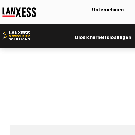
Unternehmen
Egg wash powde
Biosicherheitslösungen