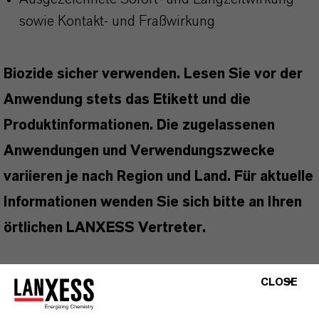
sowie Kontakt- und Fraßwirkung
Biozide sicher verwenden. Lesen Sie vor der
Anwendung stets das Etikett und die
Produktinformationen. Die zugelassenen
Anwendungen und Verwendungszwecke
variieren je nach Region und Land. Für aktuelle
Informationen wenden Sie sich bitte an Ihren
örtlichen LANXESS Vertreter.
CLOSE
PRODUKTINFORMATIONEN