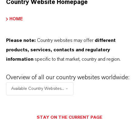
Country Website Homepage
wir weit mehr als nur hochwertige Produkte: Wir
stehen für Zuverlässigkeit, Innovationskraft und
HOME
partnerschaftliches Denken. Im Mittelpunkt
unseres Handelns stehen jedoch Sie: unsere
Please note:
Country websites may offer
different
Kunden. Unsere Kunden profitieren von
products, services, contacts and regulatory
maßgeschneiderten Lösungen, globaler Präsenz
information
specific to that market, country and region.
und einem tiefen Verständnis ihrer Märkte. Hier
finden Sie gleich elf überzeugende Gründe, warum
Overview of all our country websites worldwide:
LANXESS der richtige Partner für Ihr Unternehmen
Available Country Websites...
ist.
IM MITTELPUNKT STEHEN SIE: UNSERE
KUNDINNEN UND KUNDEN!
STAY ON THE CURRENT PAGE
11 Gründe, warum LANXESS der richtige