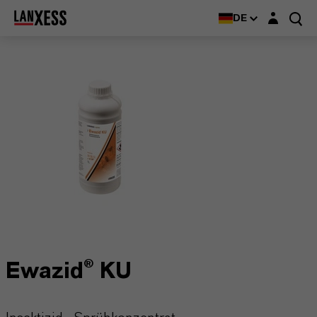
Login-Maske
DE
Ewazid® KU