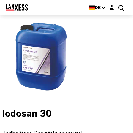
Login-Maske
DE
Iodosan 30