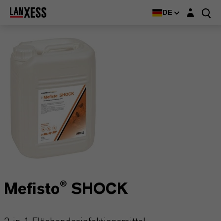
Login-Maske
DE
Mefisto® SHOCK