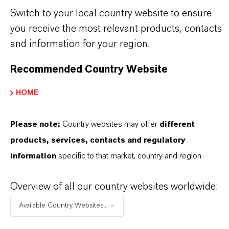
Ihren lokalen LANXESS Vertreter.
Switch to your local country website to ensure
you receive the most relevant products, contacts
and information for your region.
PRODUKTINFORMATIONEN
Recommended Country Website
HOME
Marke
Mefisto® SHOCK
Please note:
Country websites may offer
different
products, services, contacts and regulatory
information
specific to that market, country and region.
PRODUKTANWENDUNGEN
Overview of all our country websites worldwide:
Available Country Websites...
PRODUKTSYNONYME