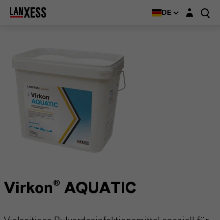
Login-Maske
DE
Virkon® AQUATIC