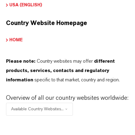
USA (ENGLISH)
PRODUKTINFORMATIONEN
Country Website Homepage
Marke
irkon®
HOME
ieferform
ulver
Please note:
Country websites may offer
different
products, services, contacts and regulatory
information
specific to that market, country and region.
PRODUKTANWENDUNGEN
Overview of all our country websites worldwide:
Available Country Websites...
PRODUKTSYNONYME