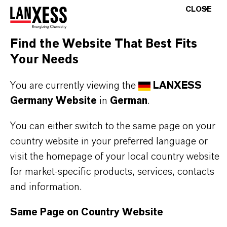
Geräten und Stiefelbädern
CLOSE
✔ Pulverformulierung (leicht zu lagern und zu
Find the Website That Best Fits
handhaben)
Your Needs
Biozidprodukte vorsichtig verwenden. Vor
You are currently viewing the
LANXESS
Gebrauch stets Etikett und
Germany Website
in
German
.
Produktinformation lesen. Zugelassene
Anwendungen unterscheiden sich in den
You can either switch to the same page on your
country website in your preferred language or
Regionen und Ländern. Für den letzten
visit the homepage of your local country website
Informationsstand wenden Sie sich bitte an
for market-specific products, services, contacts
Ihren lokalen LANXESS Vertreter.
and information.
Same Page on Country Website