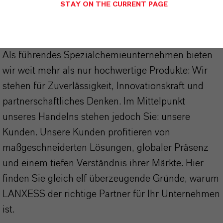
STAY ON THE CURRENT PAGE
DARUM
LANXESS!
Als führendes Spezialchemieunternehmen bieten
wir weit mehr als nur hochwertige Produkte: Wir
stehen für Zuverlässigkeit, Innovationskraft und
partnerschaftliches Denken. Im Mittelpunkt
unseres Handelns stehen jedoch Sie: unsere
Kunden. Unsere Kunden profitieren von
maßgeschneiderten Lösungen, globaler Präsenz
und einem tiefen Verständnis ihrer Märkte. Hier
finden Sie gleich elf überzeugende Gründe, warum
LANXESS der richtige Partner für Ihr Unternehmen
ist.