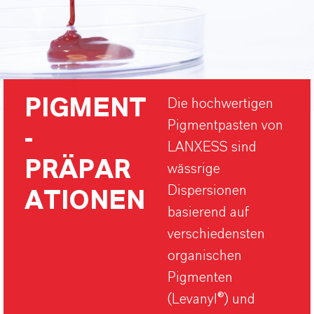
PIGMENT
Die hochwertigen
Pigmentpasten von
-
LANXESS sind
PRÄPAR
wässrige
Dispersionen
ATIONEN
basierend auf
verschiedensten
organischen
Pigmenten
(Levanyl®) und