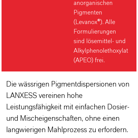
anorganischen
Pigmenten
(Levanox®). Alle
Formulierungen
sind lösemittel- und
Alkylphenolethoxylat
(APEO) frei.
Die wässrigen Pigmentdispersionen von
LANXESS vereinen hohe
Leistungsfähigkeit mit einfachen Dosier-
und Mischeigenschaften, ohne einen
langwierigen Mahlprozess zu erfordern.