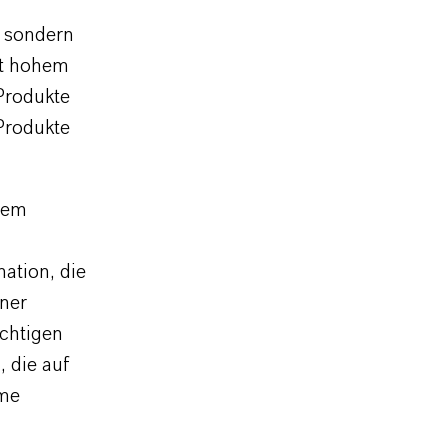
, sondern
it hohem
Produkte
Produkte
lem
ation, die
iner
ichtigen
 die auf
eme