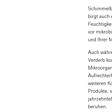
Schimmelbi
birgt auch
Feuchtigke
vor mikrob
und Ihrer 
Auch währe
Verderb ko
Mikroorgan
Aufrechter
weiteren Ko
Produkte, 
jahrzehnte
beruhen.