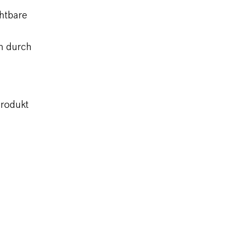
chtbare
n durch
rodukt