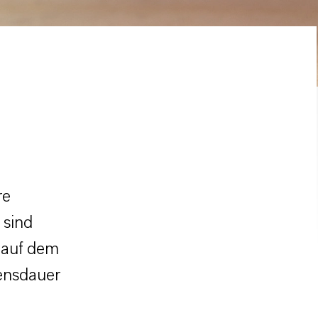
re
 sind
h auf dem
bensdauer