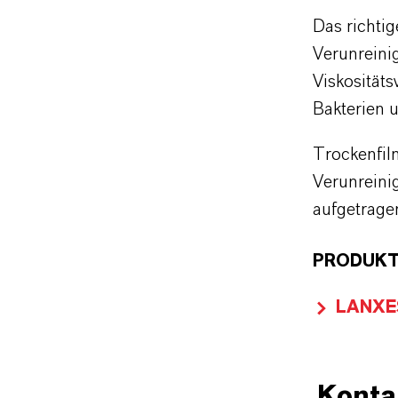
Das richti
Verunrein
Viskosität
Bakterien 
Trockenfil
Verunreini
aufgetrage
PRODUKT
LANXESS
Konta