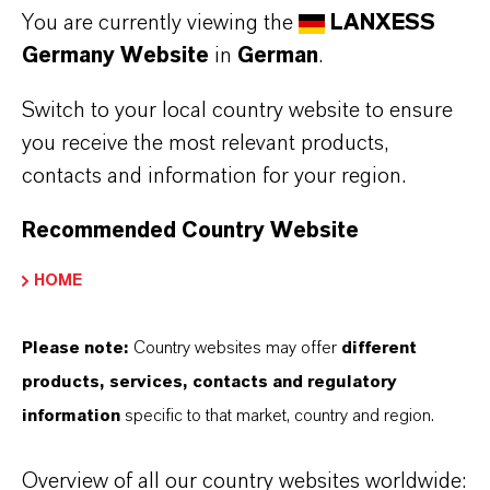
You are currently viewing the
LANXESS
besprochen werden.
Germany Website
in
German
.
Nach DIN 18560-2 ist der Bauwerksplaner für
Switch to your local country website to ensure
das Erstellen eines Fugenplans verantwortlich.
you receive the most relevant products,
Der Fugenplan ist Bestandteil der
contacts and information for your region.
Leistungsbeschreibung und muss den
Ausführenden der einzelnen Bodengewerke
Recommended Country Website
vorliegen. Die endgültige Lage der Fugen ist
HOME
vor der Ausführung durch den Planer in
Abstimmung mit den beteiligten Gewerken
Please note:
Country websites may offer
different
(Heizungsbauer, Estrichleger und
products, services, contacts and regulatory
Bodenbelagsverleger) vor Ort festzulegen.
information
specific to that market, country and region.
Planungshilfen hierzu finden Sie unter den
Menüpunkten:
Overview of all our country websites worldwide: