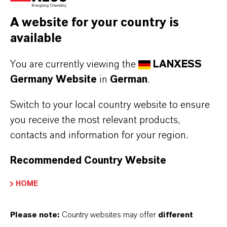
A website for your country is
available
LAND*
You are currently viewing the
LANXESS
Germany Website
in
German
.
ZU WELCHER ANWENDER-GRUPPE GEHÖREN SIE?*
Switch to your local country website to ensure
you receive the most relevant products,
contacts and information for your region.
WIE KÖNNEN WIR IHNEN WEITERHELFEN?*
Recommended Country Website
HOME
NACHRICHT*
Please note:
Country websites may offer
different