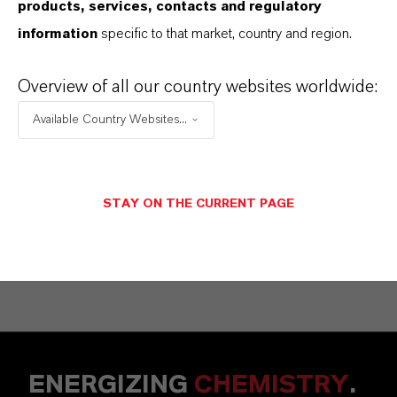
products, services, contacts and regulatory
information
specific to that market, country and region.
Die Datenschutzhinweise wurden gelesen
Overview of all our country websites worldwide:
und akzeptiert.* Hier finden Sie unsere
Available Country Websites...
Datenschutzhinweise
.
ABBRECHEN
NACHRICHT SENDEN
STAY ON THE CURRENT PAGE
ENERGIZING
CHEMISTRY
.