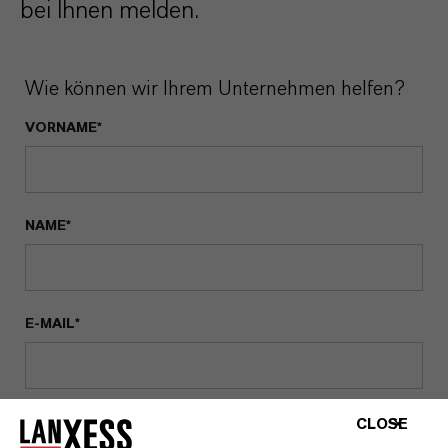
bei Ihnen melden.
Wie können wir Ihrem Unternehmen helfen?
VORNAME*
NAME*
E-MAIL*
UNTERNEHMEN/FIRMA*
CLOSE