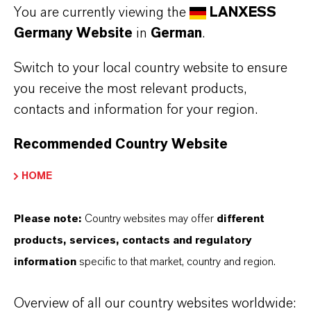
You are currently viewing the
LANXESS
Germany Website
in
German
.
Switch to your local country website to ensure
you receive the most relevant products,
contacts and information for your region.
Recommended Country Website
HOME
Please note:
Country websites may offer
different
Kontakt
products, services, contacts and regulatory
Wir sind für Sie da!
information
specific to that market, country and region.
Bei Rückfragen wenden Sie sich bitte an
Overview of all our country websites worldwide:
unsere Estrichspezialisten.