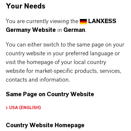
ausgehärteten Zustand den gewünschten
Your Needs
Farbton hat, hängt nicht nur von der Qualität
und Mischung der Farbpigmente, sondern auch
You are currently viewing the
LANXESS
von der Betonformulierung ab. Die Art des
Germany Website
in
German
.
verwendeten Zements hat einen Einfluss auf
You can either switch to the same page on your
den Farbton und umgekehrt. Dieser Prozess
country website in your preferred language or
erfordert Know-how über die Interaktion
visit the homepage of your local country
zwischen Betontechnologie und
website for market-specific products, services,
Farbpigmenten. LANXESS bietet Architekten
contacts and information.
und den Herstellern von Betonfertigteilen im
3D-Druck fachkundige technische Beratung,
Same Page on Country Website
damit Betongrau nicht die vorherrschende
USA (ENGLISH)
Farbe im 3D Druck bleibt.
Country Website Homepage