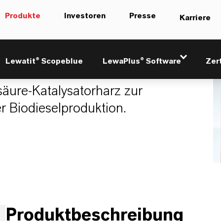
Produkte
Investoren
Presse
Karriere
1
Lewatit® Scopeblue
LewaPlus® Software
Zer
äure-Katalysatorharz zur
er Biodieselproduktion.
Produktbeschreibung