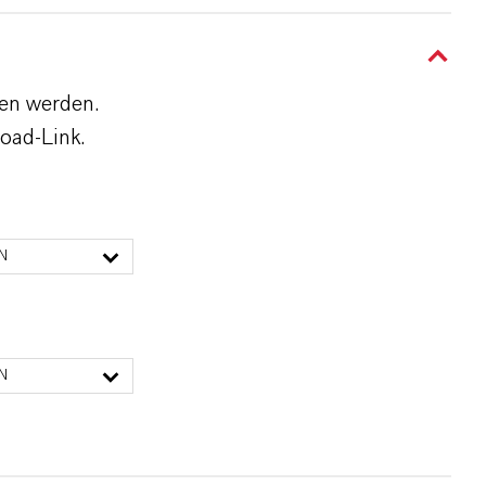
den werden.
oad-Link.
N
N