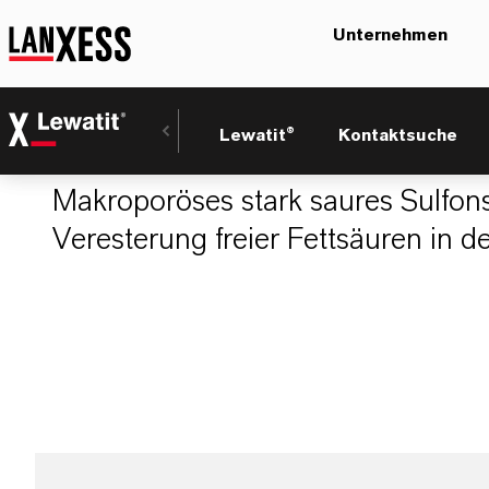
Unternehmen
LEWATIT® GF 10
Lewatit®
Kontaktsuche
Makroporöses stark saures Sulfons
Veresterung freier Fettsäuren in d