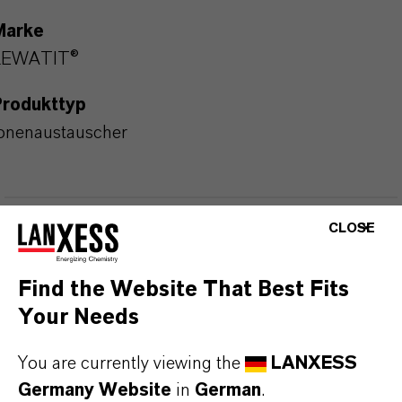
Marke
LEWATIT®
Produkttyp
onenaustauscher
CLOSE
PRODUKTANWENDUNGEN
Find the Website That Best Fits
PRODUKTDATENBLÄTTER
Your Needs
Hier können die Produktdatenblätter
You are currently viewing the
LANXESS
heruntergeladen werden.
Germany Website
in
German
.
Nach Auswahl des Dropdowns erscheint ein