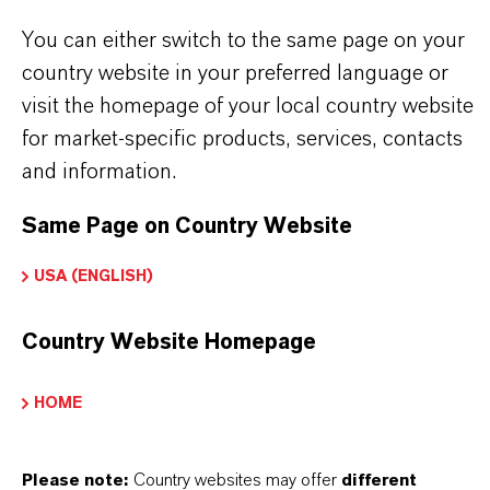
Download-Link.
You can either switch to the same page on your
country website in your preferred language or
Technisches Datenblatt
visit the homepage of your local country website
for market-specific products, services, contacts
SPRACHE AUSWÄHLEN
and information.
Same Page on Country Website
Momentan sind keine Sicherheitsdatenblätter für
USA (ENGLISH)
dieses Produkt vorhanden.
Country Website Homepage
HOME
DARUM
LANXESS!
Please note:
Country websites may offer
different