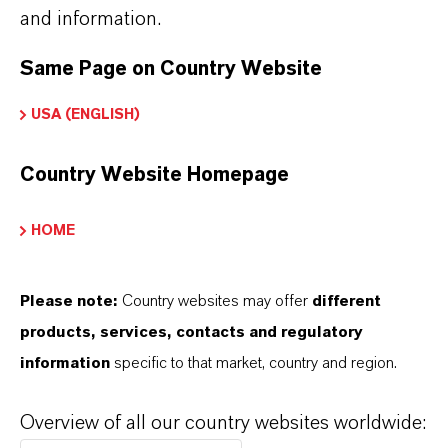
Hier können die Produktdatenblätter
and information.
heruntergeladen werden.
Same Page on Country Website
Nach Auswahl des Dropdowns erscheint ein
Download-Link.
USA (ENGLISH)
Technisches Datenblatt
Country Website Homepage
SPRACHE AUSWÄHLEN
HOME
Please note:
Country websites may offer
different
Sicherheitsdatenblatt
products, services, contacts and regulatory
RECHTSRAUM AUSWÄHLEN
information
specific to that market, country and region.
SPRACHE AUSWÄHLEN
Overview of all our country websites worldwide: