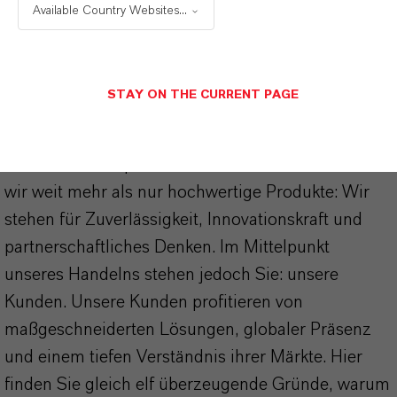
Available Country Websites...
STAY ON THE CURRENT PAGE
DARUM
LANXESS!
Als führendes Spezialchemieunternehmen bieten
wir weit mehr als nur hochwertige Produkte: Wir
stehen für Zuverlässigkeit, Innovationskraft und
partnerschaftliches Denken. Im Mittelpunkt
unseres Handelns stehen jedoch Sie: unsere
Kunden. Unsere Kunden profitieren von
maßgeschneiderten Lösungen, globaler Präsenz
und einem tiefen Verständnis ihrer Märkte. Hier
finden Sie gleich elf überzeugende Gründe, warum