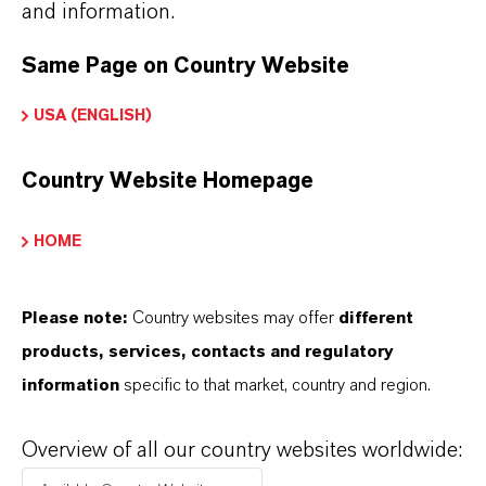
and information.
Same Page on Country Website
PRODUKTANWENDUNGEN
USA (ENGLISH)
Country Website Homepage
PRODUKTDATENBLÄTTER
Hier können die Produktdatenblätter
HOME
heruntergeladen werden.
Nach Auswahl des Dropdowns erscheint ein
Please note:
Country websites may offer
different
Download-Link.
products, services, contacts and regulatory
information
specific to that market, country and region.
Technisches Datenblatt
Overview of all our country websites worldwide:
SPRACHE AUSWÄHLEN