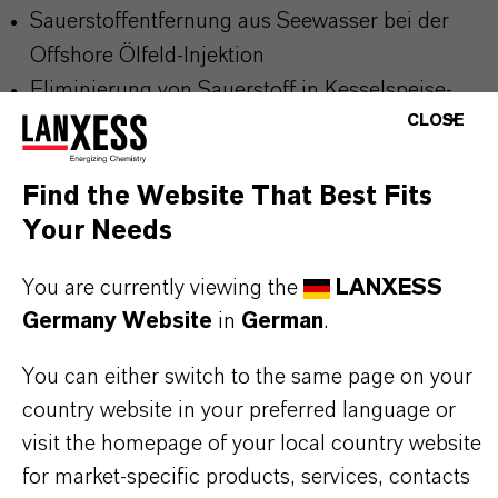
Sauerstoffentfernung aus Seewasser bei der
Offshore Ölfeld-Injektion
Eliminierung von Sauerstoff in Kesselspeise-
CLOSE
und Heizkreislaufwasser
Find the Website That Best Fits
Your Needs
PRODUKTINFORMATIONEN
You are currently viewing the
LANXESS
Germany Website
in
German
.
Marke
You can either switch to the same page on your
LEWATIT®
country website in your preferred language or
visit the homepage of your local country website
Produkttyp
for market-specific products, services, contacts
onenaustauscher