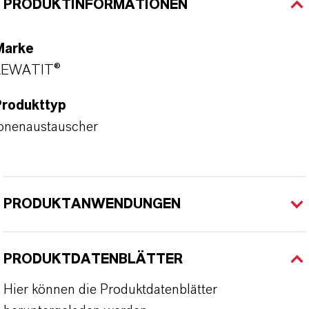
PRODUKTINFORMATIONEN
Marke
LEWATIT®
Produkttyp
onenaustauscher
PRODUKTANWENDUNGEN
PRODUKTDATENBLÄTTER
Hier können die Produktdatenblätter