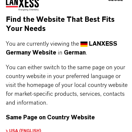
Find the Website That Best Fits
Your Needs
PRODUKTANWENDUNGEN
You are currently viewing the
LANXESS
Germany Website
in
German
.
PRODUKTDATENBLÄTTER
Hier können die Produktdatenblätter
You can either switch to the same page on your
country website in your preferred language or
heruntergeladen werden.
visit the homepage of your local country website
Nach Auswahl des Dropdowns erscheint ein
for market-specific products, services, contacts
Download-Link.
and information.
Technisches Datenblatt
Same Page on Country Website
SPRACHE AUSWÄHLEN
USA (ENGLISH)