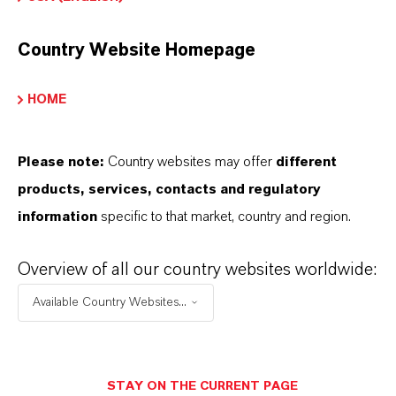
Country Website Homepage
Sicherheitsdatenblatt
HOME
RECHTSRAUM AUSWÄHLEN
SPRACHE AUSWÄHLEN
Please note:
Country websites may offer
different
products, services, contacts and regulatory
information
specific to that market, country and region.
Overview of all our country websites worldwide:
Available Country Websites...
DARUM
LANXESS!
Als führendes Spezialchemieunternehmen bieten
wir weit mehr als nur hochwertige Produkte: Wir
STAY ON THE CURRENT PAGE