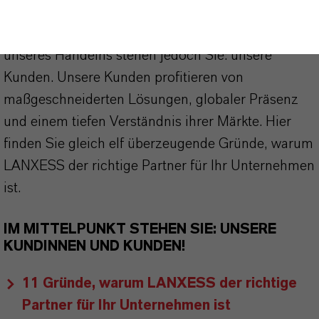
stehen für Zuverlässigkeit, Innovationskraft und
partnerschaftliches Denken. Im Mittelpunkt
unseres Handelns stehen jedoch Sie: unsere
Kunden. Unsere Kunden profitieren von
maßgeschneiderten Lösungen, globaler Präsenz
und einem tiefen Verständnis ihrer Märkte. Hier
finden Sie gleich elf überzeugende Gründe, warum
LANXESS der richtige Partner für Ihr Unternehmen
ist.
IM MITTELPUNKT STEHEN SIE: UNSERE
KUNDINNEN UND KUNDEN!
11 Gründe, warum LANXESS der richtige
Partner für Ihr Unternehmen ist