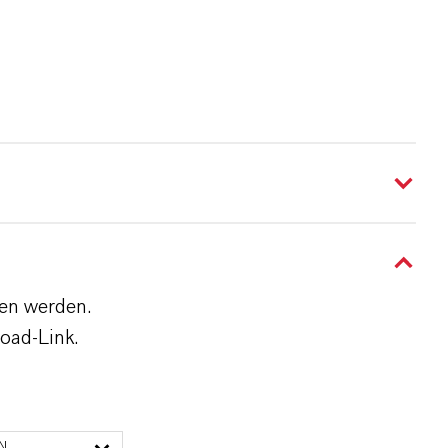
den werden.
oad-Link.
N