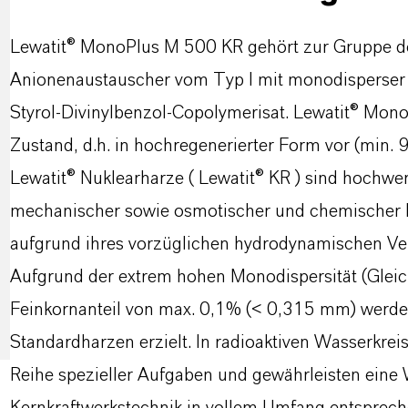
Lewatit® MonoPlus M 500 KR gehört zur Gruppe de
Anionenaustauscher vom Typ I mit monodisperser 
Styrol-Divinylbenzol-Copolymerisat. Lewatit® Mono
Zustand, d.h. in hochregenerierter Form vor (min.
Lewatit® Nuklearharze ( Lewatit® KR ) sind hochwer
mechanischer sowie osmotischer und chemischer B
aufgrund ihres vorzüglichen hydrodynamischen Ver
Aufgrund der extrem hohen Monodispersität (Gleich
Feinkornanteil von max. 0,1% (< 0,315 mm) werden
Standardharzen erzielt. In radioaktiven Wasserkre
Reihe spezieller Aufgaben und gewährleisten eine 