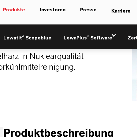
Produkte
Investoren
Presse
Karriere
lus M500 KR
Lewatit® Scopeblue
LewaPlus® Software
Zer
harz in Nuklearqualität
rkühlmittelreinigung.
Produktbeschreibung