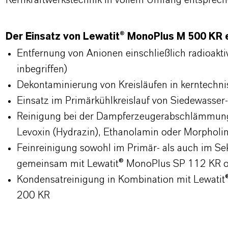
Kernkraftwerkstechnik in vollem Umfang entsprech
Der Einsatz von Lewatit® MonoPlus M 500 KR ei
Entfernung von Anionen einschließlich radioakt
inbegriffen)
Dekontaminierung von Kreisläufen in kerntechn
Einsatz im Primärkühlkreislauf von Siedewasser
Reinigung bei der Dampferzeugerabschlämmung 
Levoxin (Hydrazin), Ethanolamin oder Morpholi
Feinreinigung sowohl im Primär- als auch im S
gemeinsam mit Lewatit® MonoPlus SP 112 KR o
Kondensatreinigung in Kombination mit Lewati
200 KR