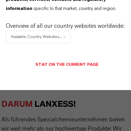
information
specific to that market, country and region.
Sicherheitsdatenblatt
Overview of all our country websites worldwide:
Available Country Websites...
RECHTSRAUM AUSWÄHLEN
SPRACHE AUSWÄHLEN
STAY ON THE CURRENT PAGE
DARUM
LANXESS!
Als führendes Spezialchemieunternehmen bieten
wir weit mehr als nur hochwertige Produkte: Wir