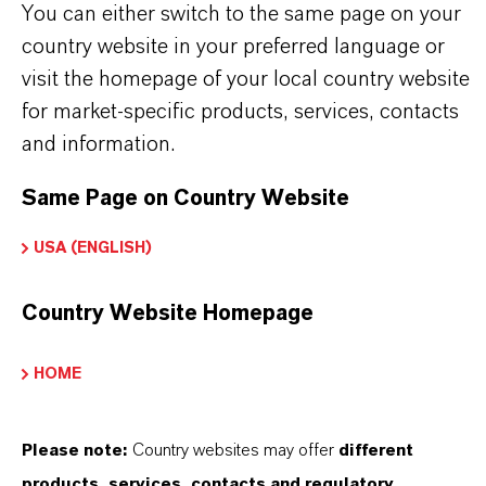
You can either switch to the same page on your
country website in your preferred language or
visit the homepage of your local country website
for market-specific products, services, contacts
PRODUKTANWENDUNGEN
and information.
Same Page on Country Website
PRODUKTDATENBLÄTTER
USA (ENGLISH)
Hier können die Produktdatenblätter
heruntergeladen werden.
Country Website Homepage
Nach Auswahl des Dropdowns erscheint ein
Download-Link.
HOME
Technisches Datenblatt
Please note:
Country websites may offer
different
SPRACHE AUSWÄHLEN
products, services, contacts and regulatory