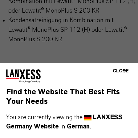
Kombination mit Lewatit® MonoPlus SP 112 (H)
oder Lewatit® MonoPlus S 200 KR
Kondensatreinigung in Kombination mit
Lewatit® MonoPlus SP 112 (H) oder Lewatit®
MonoPlus S 200 KR
CLOSE
PRODUKTINFORMATIONEN
Find the Website That Best Fits
Your Needs
Marke
LEWATIT®
You are currently viewing the
LANXESS
Germany Website
in
German
.
Produkttyp
onenaustauscher