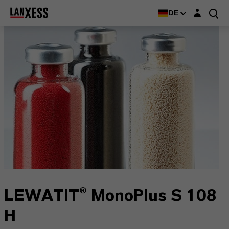
Login-Maske
DE
LEWATIT® MonoPlus S 108
H