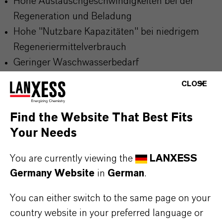
Hohe Austauschgeschwindigkeiten bei der
Regeneration und Beladung
Hohe "Nutzbare Kapazitäten" bei niedrigem
Regeneriermittelverbrauch
Geringer Waschwasserbedarf
Gleichmäßiger Durchsatz von
CLOSE
Regeneriermitteln, Wasser und Lösungen, daher
gleichmäßig ausgebildeter Arbeitsbereich
Find the Website That Best Fits
Nahezu linear verlaufender Druckverlustgradient
Your Needs
über die gesamte Schichthöhe, daher Betrieb
bei größeren Schichthöhen möglich
You are currently viewing the
LANXESS
Niedrige TOC Abgabe (Leaching) und
Germany Website
in
German
.
resistentes Verhalten gegen oxidative Angriffe
You can either switch to the same page on your
Gute Trennung der Harzkomponenten in
country website in your preferred language or
Mischbettfiltern