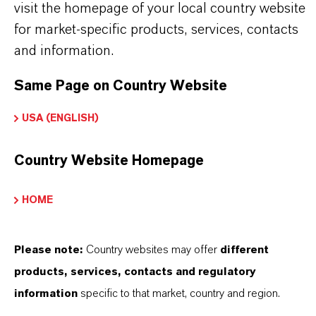
visit the homepage of your local country website
for market-specific products, services, contacts
and information.
Same Page on Country Website
PRODUKTINFORMATIONEN
USA (ENGLISH)
Marke
LEWATIT®
Country Website Homepage
Produkttyp
HOME
onenaustauscher
Please note:
Country websites may offer
different
products, services, contacts and regulatory
information
specific to that market, country and region.
PRODUKTANWENDUNGEN