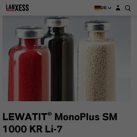
Login-Maske
DE
LEWATIT® MonoPlus SM
1000 KR Li-7