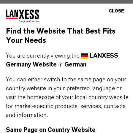
Produkttyp
CLOSE
onenaustauscher
Find the Website That Best Fits
Your Needs
PRODUKTANWENDUNGEN
You are currently viewing the
LANXESS
Germany Website
in
German
.
PRODUKTDATENBLÄTTER
You can either switch to the same page on your
country website in your preferred language or
Hier können die Produktdatenblätter
visit the homepage of your local country website
heruntergeladen werden.
for market-specific products, services, contacts
Nach Auswahl des Dropdowns erscheint ein
and information.
Download-Link.
Same Page on Country Website