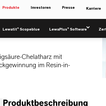
Produkte
Investoren
Presse
Karriere
lus TP 209
Lewatit® Scopeblue
LewaPlus® Software
Zer
igsäure-Chelatharz mit
ckgewinnung im Resin-in-
Produktbeschreibung