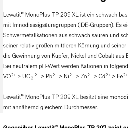
Lewatit® MonoPlus TP 209 XL ist ein schwach bas
mit Imnodiessigsäuregruppen (IDE-Gruppen). Es eig
Schwermetallkationen aus schwach sauren und sc
seiner relativ großen mittleren Körnung und seiner
die Gewinnung von Kupfer, Nickel und Cobalt aus E
Bei neutralem pH-Wert werden Kationen in folgen
2+
2+
2+
2+
2
+
2
+
2
+
VO
> UO
> Pb
> Ni
> Zn
> Cd
> Fe
2
Lewatit® MonoPlus TP 209 XL besitzt eine monodis
mit annähernd gleichem Durchmesser.