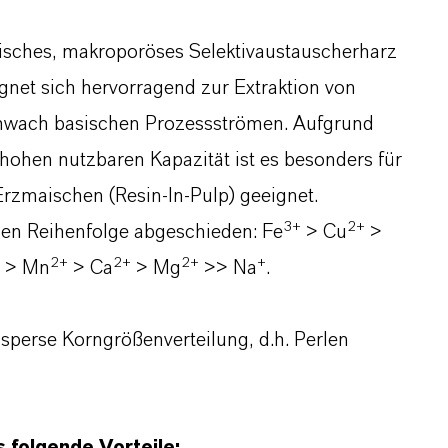
isches, makroporöses Selektivaustauscherharz
net sich hervorragend zur Extraktion von
hwach basischen Prozessströmen. Aufgrund
 hohen nutzbaren Kapazität ist es besonders für
rzmaischen (Resin-In-Pulp) geeignet.
3
+
2+
den Reihenfolge abgeschieden: Fe
> Cu
>
2+
2+
2+
+
> Mn
> Ca
> Mg
>> Na
.
perse Korngrößenverteilung, d.h. Perlen