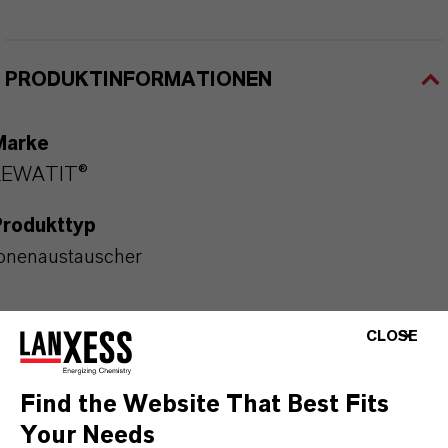
PRODUKTINFORMATIONEN
Marke
LEWATIT®
Produkttyp
onenaustauscher
CLOSE
DOWNLOADS
Find the Website That Best Fits
Your Needs