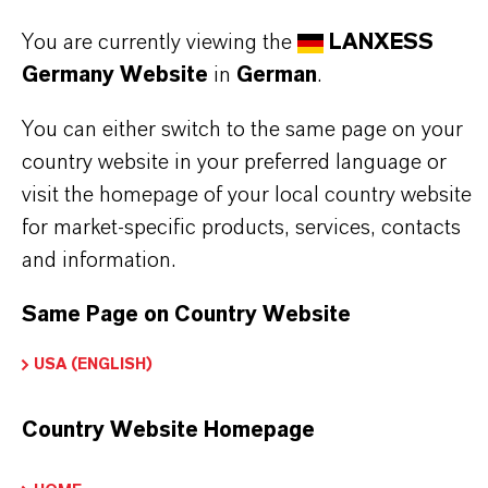
PRODUKTANWENDUNGEN
You are currently viewing the
LANXESS
Germany Website
in
German
.
PRODUKTDATENBLÄTTER
You can either switch to the same page on your
Hier können die Produktdatenblätter
country website in your preferred language or
heruntergeladen werden.
visit the homepage of your local country website
Nach Auswahl des Dropdowns erscheint ein
for market-specific products, services, contacts
Download-Link.
and information.
Technisches Datenblatt
Same Page on Country Website
SPRACHE AUSWÄHLEN
USA (ENGLISH)
Country Website Homepage
Sicherheitsdatenblatt