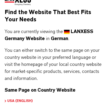
PRODUKTINFORMATIONEN
Find the Website That Best Fits
Marke
Your Needs
LEWATIT®
You are currently viewing the
LANXESS
Produkttyp
Germany Website
in
German
.
onenaustauscher
You can either switch to the same page on your
country website in your preferred language or
visit the homepage of your local country website
PRODUKTANWENDUNGEN
for market-specific products, services, contacts
and information.
PRODUKTDATENBLÄTTER
Same Page on Country Website
Hier können die Produktdatenblätter
USA (ENGLISH)