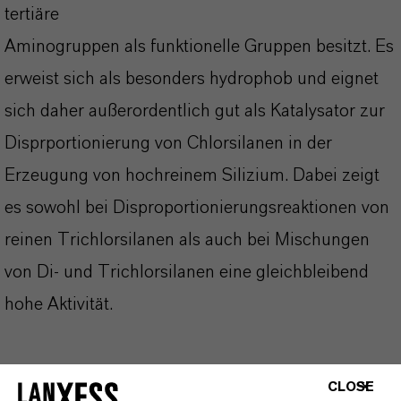
tertiäre
Aminogruppen als funktionelle Gruppen besitzt. Es
erweist sich als besonders hydrophob und eignet
sich daher außerordentlich gut als Katalysator zur
Disprportionierung von Chlorsilanen in der
Erzeugung von hochreinem Silizium. Dabei zeigt
es sowohl bei Disproportionierungsreaktionen von
reinen Trichlorsilanen als auch bei Mischungen
von Di- und Trichlorsilanen eine gleichbleibend
hohe Aktivität.
CLOSE