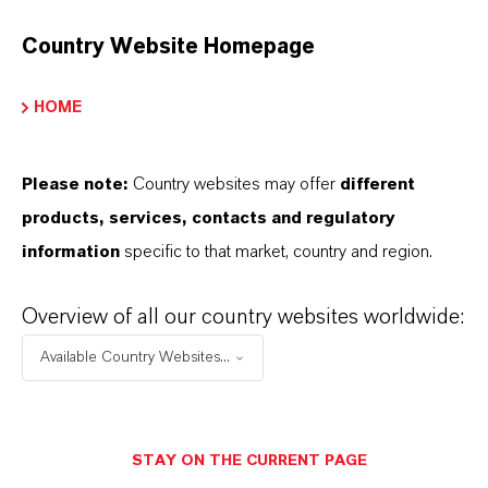
heruntergeladen werden.
Nach Auswahl des Dropdowns erscheint ein
Country Website Homepage
Download-Link.
HOME
Technisches Datenblatt
Please note:
Country websites may offer
different
SPRACHE AUSWÄHLEN
products, services, contacts and regulatory
information
specific to that market, country and region.
Sicherheitsdatenblatt
Overview of all our country websites worldwide:
RECHTSRAUM AUSWÄHLEN
Available Country Websites...
SPRACHE AUSWÄHLEN
STAY ON THE CURRENT PAGE