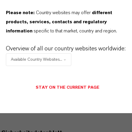
PRODUKTANWENDUNGEN
Please note:
Country websites may offer
different
products, services, contacts and regulatory
information
specific to that market, country and region.
PRODUKTDATENBLÄTTER
Hier können die Produktdatenblätter
Overview of all our country websites worldwide:
heruntergeladen werden.
Available Country Websites...
Nach Auswahl des Dropdowns erscheint ein
Download-Link.
STAY ON THE CURRENT PAGE
Technisches Datenblatt
SPRACHE AUSWÄHLEN