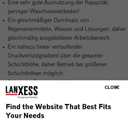
Eine sehr gute Ausnutzung der Kapazität,
geringer Waschwasserbedarf
Ein gleichmäßiger Durchsatz von
Regeneriermitteln, Wasser und Lösungen, daher
gleichmäßig ausgebildeter Arbeitsbereich
Ein nahezu linear verlaufender
Druckverlustgradient über die gesamte
Schichthöhe, daher Betrieb bei größeren
Schichthöhen möglich
Sehr gute Trennung der Komponenten im
CLOSE
Mischbettfilter
Find the Website That Best Fits
Your Needs
Beim Einsatz von Lewatit® S 2568 zur Behandlung