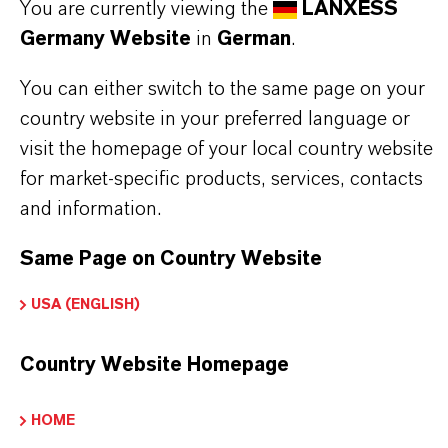
von Trinkwasser und den o. a. wässrigen Lösungen
You are currently viewing the
LANXESS
sind die Einfahrempfehlungen zu beachten, die auf
Germany Website
in
German
.
Nachfrage erhältlich sind.
You can either switch to the same page on your
country website in your preferred language or
visit the homepage of your local country website
for market-specific products, services, contacts
PRODUKTINFORMATIONEN
and information.
Marke
Same Page on Country Website
LEWATIT®
USA (ENGLISH)
Produkttyp
Country Website Homepage
onenaustauscher
HOME