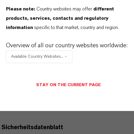
PRODUKTANWENDUNGEN
Please note:
Country websites may offer
different
products, services, contacts and regulatory
PRODUKTDATENBLÄTTER
information
specific to that market, country and region.
Hier können die Produktdatenblätter
Overview of all our country websites worldwide:
heruntergeladen werden.
Available Country Websites...
Nach Auswahl des Dropdowns erscheint ein
Download-Link.
Technisches Datenblatt
STAY ON THE CURRENT PAGE
SPRACHE AUSWÄHLEN
Sicherheitsdatenblatt