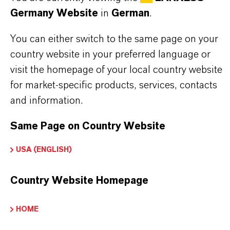
Einfahrempfehlungen zu beachten, die auf
Germany Website
in
German
.
Nachfrage erhältlich sind.
You can either switch to the same page on your
country website in your preferred language or
visit the homepage of your local country website
for market-specific products, services, contacts
PRODUKTINFORMATIONEN
and information.
Marke
Same Page on Country Website
LEWATIT®
USA (ENGLISH)
Produkttyp
onenaustauscher
Country Website Homepage
HOME