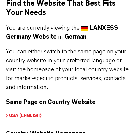
Find the Website That Best Fits
LEWATIT®
Your Needs
Produkttyp
You are currently viewing the
LANXESS
onenaustauscher
Germany Website
in
German
.
You can either switch to the same page on your
country website in your preferred language or
PRODUKTANWENDUNGEN
visit the homepage of your local country website
for market-specific products, services, contacts
and information.
PRODUKTDATENBLÄTTER
Hier können die Produktdatenblätter
Same Page on Country Website
heruntergeladen werden.
USA (ENGLISH)
Nach Auswahl des Dropdowns erscheint ein
Download-Link.