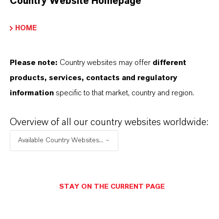
Country Website Homepage
Technisches Datenblatt
HOME
SPRACHE AUSWÄHLEN
Please note:
Country websites may offer
different
products, services, contacts and regulatory
Sicherheitsdatenblatt
information
specific to that market, country and region.
RECHTSRAUM AUSWÄHLEN
Overview of all our country websites worldwide:
SPRACHE AUSWÄHLEN
Available Country Websites...
STAY ON THE CURRENT PAGE