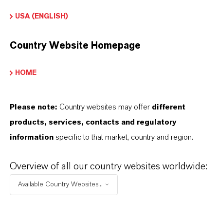
PRODUKTDATENBLÄTTER
USA (ENGLISH)
Hier können die Produktdatenblätter
Country Website Homepage
heruntergeladen werden.
Nach Auswahl des Dropdowns erscheint ein
HOME
Download-Link.
Please note:
Country websites may offer
different
Technisches Datenblatt
products, services, contacts and regulatory
SPRACHE AUSWÄHLEN
information
specific to that market, country and region.
Overview of all our country websites worldwide:
Sicherheitsdatenblatt
Available Country Websites...
RECHTSRAUM AUSWÄHLEN