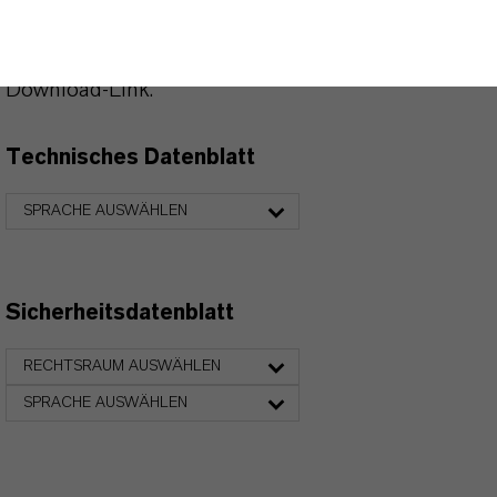
heruntergeladen werden.
Nach Auswahl des Dropdowns erscheint ein
Download-Link.
Technisches Datenblatt
SPRACHE AUSWÄHLEN
Sicherheitsdatenblatt
RECHTSRAUM AUSWÄHLEN
SPRACHE AUSWÄHLEN