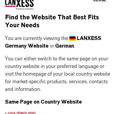
CLOSE
spezielle Korngrößenverteilung, die auf den
Einsatz in Haushaltsfiltern abgestimmt ist.
Find the Website That Best Fits
Your Needs
Lewatit® S 8229 Scopeblue eignet sich in der mit
Natrium gepufferten Wasserstoff-Form zur
You are currently viewing the
LANXESS
Entcarbonisierung und Enthärtung von
Germany Website
in
German
.
Trinkwasser in Haushaltsfiltersystemen. Beim
You can either switch to the same page on your
Einsatz von Lewatit® S 8229 Scopeblue zur
country website in your preferred language or
Behandlung von Trinkwasser sind die
visit the homepage of your local country website
Einfahrempfehlungen zu beachten, die auf
for market-specific products, services, contacts
and information.
Nachfrage erhältlich sind.
Same Page on Country Website
USA (ENGLISH)