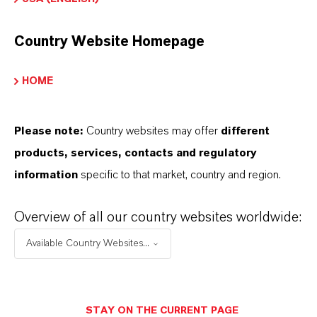
PRODUKTINFORMATIONEN
Country Website Homepage
Marke
HOME
LEWATIT® SCOPEBLUE
Please note:
Country websites may offer
different
products, services, contacts and regulatory
DOWNLOADS
information
specific to that market, country and region.
Overview of all our country websites worldwide:
PRODUKTANWENDUNGEN
Available Country Websites...
PRODUKTDATENBLÄTTER
Hier können die Produktdatenblätter
STAY ON THE CURRENT PAGE