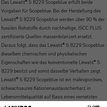
Das Lewatit® S 8229 Scopeblue erfüllt beide
Vorgaben für Scopeblue. Bei der Herstellung des
Lewatit® S 8229 Scopeblue werden über 90 % der
fossilen Rohstoffe durch nachhaltige, ISCC PLUS
zertifizierte Quellen massenbilanzert ersetzt.
Daraus folgt, dass das Lewatit® S 8229 Scopeblue
dieselben chemischen und physikalischen
Eigenschaften wie das konventionelle Lewatit® S
8229 besitzt und somit dasselbe Verhalten zeigt.
Lewatit® S 8229 Scopeblue ist ein makroporöses,
schwachsaures Kationenaustauscherharz in
Lebensmittelqualität auf Basis eines vernetzten
Polyacrylates. Es ist kugelförmig und hat eine