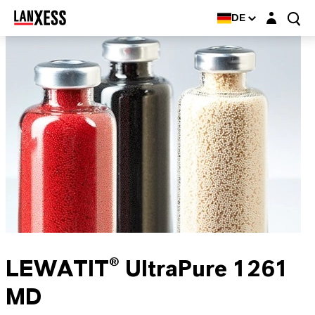
Login-Maske
DE
LEWATIT® UltraPure 1261
MD