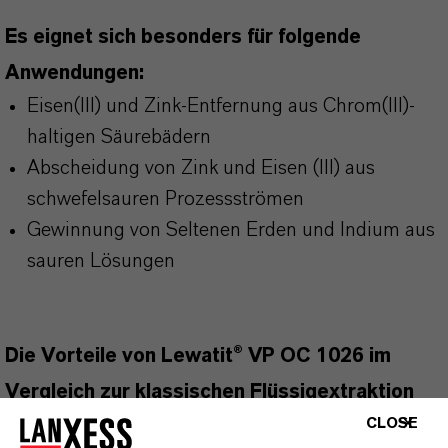
Es eignet sich besonders für folgende
Anwendungen:
Eisen(III) und Zink-Entfernung aus Chrom(III)-
haltigen Säurebädern
Abscheidung von Zink und Eisen (III) aus
schwefelsauren Prozessströmen
Gewinnung von Seltenen Erden und Indium aus
sauren Lösungen
Die Vorteile von Lewatit® VP OC 1026 im
Vergleich zur klassischen Flüssigextraktion
CLOSE
sind: