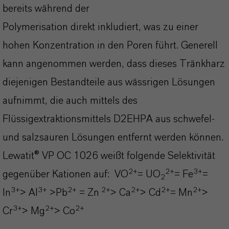
bereits während der
Polymerisation direkt inkludiert, was zu einer
hohen Konzentration in den Poren führt. Generell
kann angenommen werden, dass dieses Tränkharz
diejenigen Bestandteile aus wässrigen Lösungen
aufnimmt, die auch mittels des
Flüssigextraktionsmittels D2EHPA aus schwefel-
und salzsauren Lösungen entfernt werden können.
Lewatit® VP OC 1026 weißt folgende Selektivität
2+
2+
3+
gegenüber Kationen auf: VO
= UO
= Fe
=
2
3+
3+
2+
2+
2+
2+
2+
In
> Al
>Pb
= Zn
> Ca
> Cd
= Mn
>
3+
2+
2+
Cr
> Mg
> Co