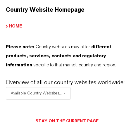
LEWATIT®
Country Website Homepage
Produkttyp
HOME
onenaustauscher
Please note:
Country websites may offer
different
products, services, contacts and regulatory
DOWNLOADS
information
specific to that market, country and region.
Overview of all our country websites worldwide:
PRODUKTANWENDUNGEN
Available Country Websites...
PRODUKTDATENBLÄTTER
STAY ON THE CURRENT PAGE
Hier können die Produktdatenblätter