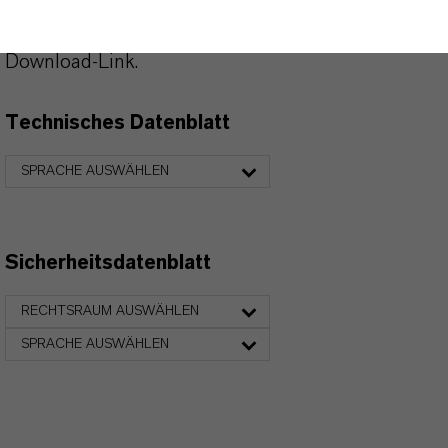
heruntergeladen werden.
Nach Auswahl des Dropdowns erscheint ein
Download-Link.
Technisches Datenblatt
SPRACHE AUSWÄHLEN
Sicherheitsdatenblatt
RECHTSRAUM AUSWÄHLEN
SPRACHE AUSWÄHLEN