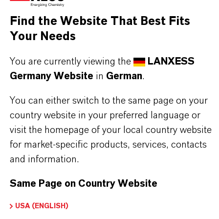
Höhere Effizienz und niedrigere Kosten bei der
Find the Website That Best Fits
Metallentfernung im Spurenbereich
Your Needs
Sehr niedriger Schlupf
Es wird kein organisches Lösungsmittel benötigt
You are currently viewing the
LANXESS
Probleme mit der Phasentrennung können
Germany Website
in
German
.
vermieden werden
Einfaches Equipment und reduzierte
You can either switch to the same page on your
Anlagengröße
country website in your preferred language or
visit the homepage of your local country website
for market-specific products, services, contacts
and information.
PRODUKTINFORMATIONEN
Same Page on Country Website
USA (ENGLISH)
Marke