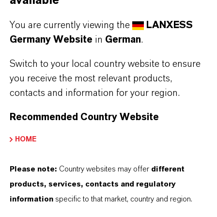
available
You are currently viewing the
LANXESS
Germany Website
in
German
.
PRODUKTNAME / THEMA*
Switch to your local country website to ensure
you receive the most relevant products,
NACHRICHT*
contacts and information for your region.
Recommended Country Website
HOME
Please note:
Country websites may offer
different
Die Datenschutzhinweise wurden gelesen
products, services, contacts and regulatory
und akzeptiert.* Hier finden Sie unsere
information
specific to that market, country and region.
Datenschutzhinweise
.