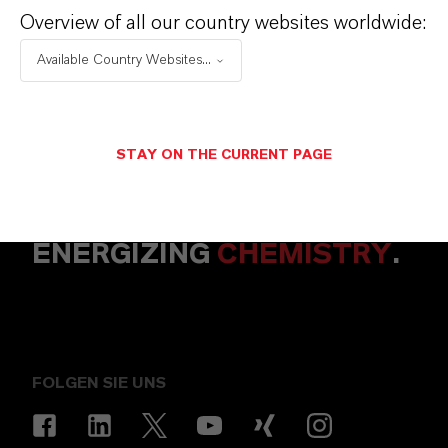
Overview of all our country websites worldwide:
ABBRECHEN
NACHRICHT SENDEN
Available Country Websites...
STAY ON THE CURRENT PAGE
ENERGIZING
CHEMISTRY
.
FOLGEN SIE UNS