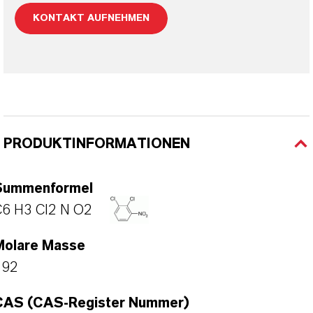
KONTAKT AUFNEHMEN
PRODUKTINFORMATIONEN
Summenformel
C6 H3 Cl2 N O2
Molare Masse
192
CAS (CAS-Register Nummer)