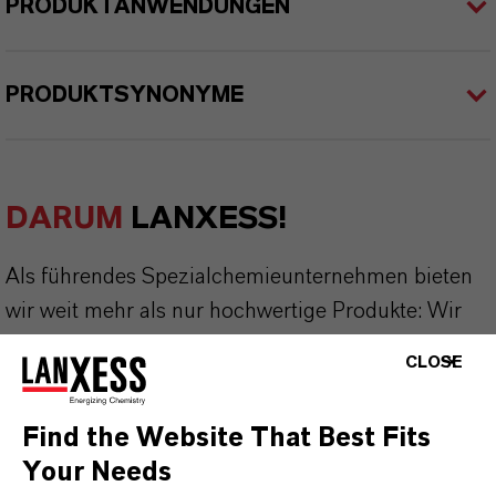
PRODUKTANWENDUNGEN
PRODUKTSYNONYME
DARUM
LANXESS!
Als führendes Spezialchemieunternehmen bieten
wir weit mehr als nur hochwertige Produkte: Wir
stehen für Zuverlässigkeit, Innovationskraft und
CLOSE
partnerschaftliches Denken. Im Mittelpunkt
unseres Handelns stehen jedoch Sie: unsere
Find the Website That Best Fits
Kunden. Unsere Kunden profitieren von
Your Needs
maßgeschneiderten Lösungen, globaler Präsenz