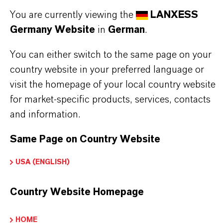
und einem tiefen Verständnis ihrer Märkte. Hier
You are currently viewing the
LANXESS
finden Sie gleich elf überzeugende Gründe, warum
Germany Website
in
German
.
LANXESS der richtige Partner für Ihr Unternehmen
You can either switch to the same page on your
ist.
country website in your preferred language or
visit the homepage of your local country website
IM MITTELPUNKT STEHEN SIE: UNSERE
KUNDINNEN UND KUNDEN!
for market-specific products, services, contacts
and information.
11 Gründe, warum LANXESS der richtige
Partner für Ihr Unternehmen ist
Same Page on Country Website
USA (ENGLISH)
Country Website Homepage
HOME