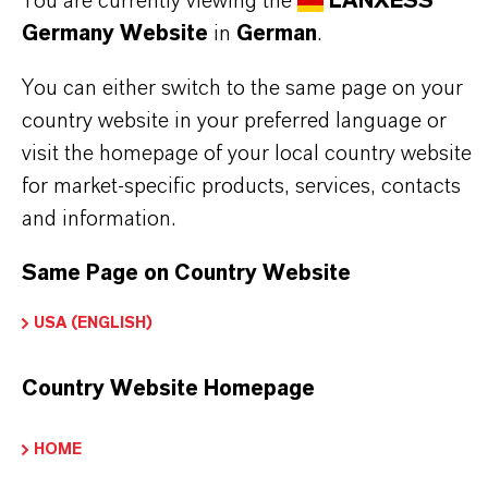
You are currently viewing the
LANXESS
Germany Website
in
German
.
PRODUKTANWENDUNGEN
You can either switch to the same page on your
country website in your preferred language or
PRODUKTSYNONYME
visit the homepage of your local country website
for market-specific products, services, contacts
and information.
PRODUKTDATENBLÄTTER
Hier können die Produktdatenblätter
Same Page on Country Website
heruntergeladen werden.
USA (ENGLISH)
Nach Auswahl des Dropdowns erscheint ein
Download-Link.
Country Website Homepage
HOME