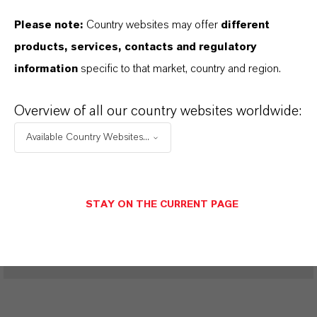
Geschützter Bereich – Erweiterte Inhalte
verfügbar
Please note:
Country websites may offer
different
products, services, contacts and regulatory
Dieser Bereich enthält erweiterten Inhalt wie
information
specific to that market, country and region.
technische Datenblätter (TDS),
Sicherheitsdatenblätter (SDS), exklusive
Overview of all our country websites worldwide:
Downloads oder weiterführende
Available Country Websites...
Informationen.
Bitte melden Sie sich an oder registrieren Sie
sich, um Zugriff auf die Inhalte zu erhalten.
STAY ON THE CURRENT PAGE
ANMELDUNG FÜR DEN GESCHÜTZTEN BEREICH