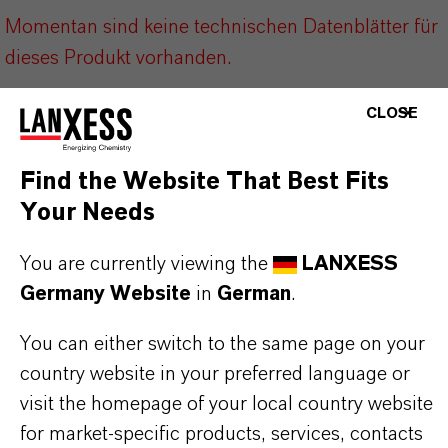
Momentan sind keine technischen Datenblätter für
dieses Produkt vorhanden.
CLOSE
Find the Website That Best Fits
Your Needs
DARUM
LANXESS!
You are currently viewing the
LANXESS
Als führendes Spezialchemieunternehmen bieten
Germany Website
in
German
.
wir weit mehr als nur hochwertige Produkte: Wir
stehen für Zuverlässigkeit, Innovationskraft und
You can either switch to the same page on your
partnerschaftliches Denken. Im Mittelpunkt
country website in your preferred language or
unseres Handelns stehen jedoch Sie: unsere
visit the homepage of your local country website
Kunden. Unsere Kunden profitieren von
for market-specific products, services, contacts