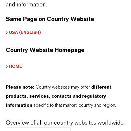
maßgeschneiderten Lösungen, globaler Präsenz
and information.
und einem tiefen Verständnis ihrer Märkte. Hier
Same Page on Country Website
finden Sie gleich elf überzeugende Gründe, warum
LANXESS der richtige Partner für Ihr Unternehmen
USA (ENGLISH)
ist.
Country Website Homepage
IM MITTELPUNKT STEHEN SIE: UNSERE
KUNDINNEN UND KUNDEN!
HOME
11 Gründe, warum LANXESS der richtige
Partner für Ihr Unternehmen ist
Please note:
Country websites may offer
different
products, services, contacts and regulatory
information
specific to that market, country and region.
Overview of all our country websites worldwide: