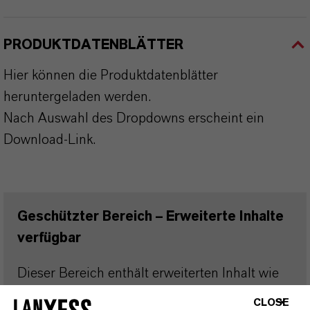
PRODUKTDATENBLÄTTER
Hier können die Produktdatenblätter
heruntergeladen werden.
Nach Auswahl des Dropdowns erscheint ein
Download-Link.
Geschützter Bereich – Erweiterte Inhalte
verfügbar
Dieser Bereich enthält erweiterten Inhalt wie
technische Datenblätter (TDS),
CLOSE