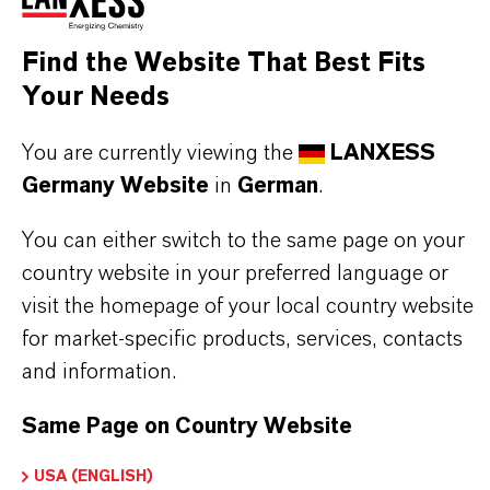
Sicherheitsdatenblätter (SDS), exklusive
Downloads oder weiterführende
Find the Website That Best Fits
Informationen.
Your Needs
Bitte melden Sie sich an oder registrieren Sie
You are currently viewing the
LANXESS
sich, um Zugriff auf die Inhalte zu erhalten.
Germany Website
in
German
.
ANMELDUNG FÜR DEN GESCHÜTZTEN BEREICH
You can either switch to the same page on your
country website in your preferred language or
visit the homepage of your local country website
for market-specific products, services, contacts
and information.
Same Page on Country Website
DARUM
LANXESS!
USA (ENGLISH)