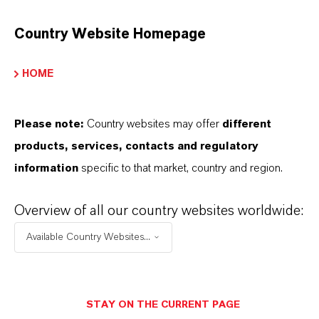
Als führendes Spezialchemieunternehmen bieten
wir weit mehr als nur hochwertige Produkte: Wir
Country Website Homepage
stehen für Zuverlässigkeit, Innovationskraft und
partnerschaftliches Denken. Im Mittelpunkt
HOME
unseres Handelns stehen jedoch Sie: unsere
Kunden. Unsere Kunden profitieren von
Please note:
Country websites may offer
different
maßgeschneiderten Lösungen, globaler Präsenz
products, services, contacts and regulatory
und einem tiefen Verständnis ihrer Märkte. Hier
information
specific to that market, country and region.
finden Sie gleich elf überzeugende Gründe, warum
LANXESS der richtige Partner für Ihr Unternehmen
Overview of all our country websites worldwide:
ist.
Available Country Websites...
IM MITTELPUNKT STEHEN SIE: UNSERE
KUNDINNEN UND KUNDEN!
STAY ON THE CURRENT PAGE