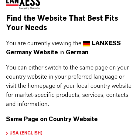
Sicherheitsdatenblätter (SDS), exklusive
Downloads oder weiterführende
Find the Website That Best Fits
Informationen.
Your Needs
Bitte melden Sie sich an oder registrieren Sie
You are currently viewing the
LANXESS
sich, um Zugriff auf die Inhalte zu erhalten.
Germany Website
in
German
.
ANMELDUNG FÜR DEN GESCHÜTZTEN BEREICH
You can either switch to the same page on your
country website in your preferred language or
visit the homepage of your local country website
for market-specific products, services, contacts
and information.
Same Page on Country Website
DARUM
LANXESS!
USA (ENGLISH)