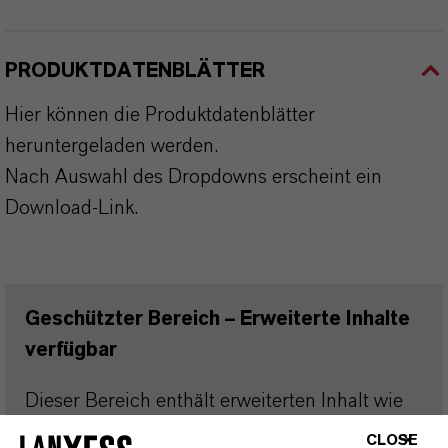
PRODUKTDATENBLÄTTER
Hier können die Produktdatenblätter
heruntergeladen werden.
Nach Auswahl des Dropdowns erscheint ein
Download-Link.
Geschützter Bereich – Erweiterte Inhalte
verfügbar
Dieser Bereich enthält erweiterten Inhalt wie
technische Datenblätter (TDS),
CLOSE