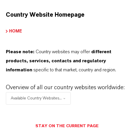
Als führendes Spezialchemieunternehmen bieten
wir weit mehr als nur hochwertige Produkte: Wir
Country Website Homepage
stehen für Zuverlässigkeit, Innovationskraft und
partnerschaftliches Denken. Im Mittelpunkt
HOME
unseres Handelns stehen jedoch Sie: unsere
Kunden. Unsere Kunden profitieren von
Please note:
Country websites may offer
different
maßgeschneiderten Lösungen, globaler Präsenz
products, services, contacts and regulatory
und einem tiefen Verständnis ihrer Märkte. Hier
information
specific to that market, country and region.
finden Sie gleich elf überzeugende Gründe, warum
LANXESS der richtige Partner für Ihr Unternehmen
Overview of all our country websites worldwide:
ist.
Available Country Websites...
IM MITTELPUNKT STEHEN SIE: UNSERE
KUNDINNEN UND KUNDEN!
STAY ON THE CURRENT PAGE