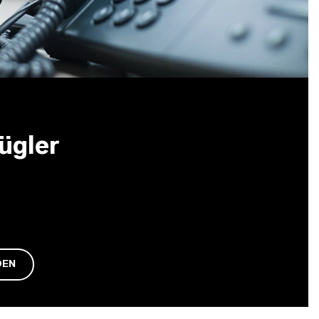
ügler
DEN