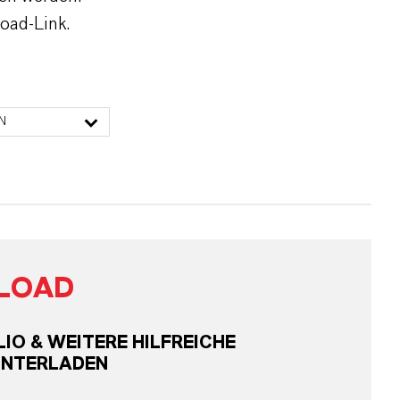
oad-Link.
N
LOAD
O & WEITERE HILFREICHE
UNTERLADEN