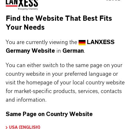
Find the Website That Best Fits
PRODUKTANWENDUNGEN
Your Needs
You are currently viewing the
LANXESS
PRODUKTSYNONYME
Germany Website
in
German
.
You can either switch to the same page on your
PRODUKTDATENBLÄTTER
country website in your preferred language or
Hier können die Produktdatenblätter
visit the homepage of your local country website
heruntergeladen werden.
for market-specific products, services, contacts
Nach Auswahl des Dropdowns erscheint ein
and information.
Download-Link.
Same Page on Country Website
Technisches Datenblatt
USA (ENGLISH)