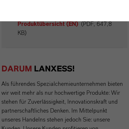
KOSTENLOS ZUM HERUNTERLADEN
Additive für Polyvinylchlorid –
Produktübersicht (EN)
(PDF, 647,8
KB)
DARUM
LANXESS!
Als führendes Spezialchemieunternehmen bieten
wir weit mehr als nur hochwertige Produkte: Wir
stehen für Zuverlässigkeit, Innovationskraft und
partnerschaftliches Denken. Im Mittelpunkt
unseres Handelns stehen jedoch Sie: unsere
Kunden. Unsere Kunden profitieren von