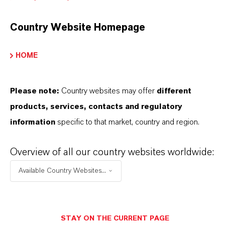
RECHTSRAUM AUSWÄHLEN
Country Website Homepage
SPRACHE AUSWÄHLEN
HOME
Please note:
Country websites may offer
different
products, services, contacts and regulatory
information
specific to that market, country and region.
BROSCHÜREN ZUM
Overview of all our country websites worldwide:
DOWNLOAD
Available Country Websites...
ENTDECKEN SIE UNSER
PRODUKTPORTFOLIO & WEITERE
HILFREICHE INFORMATIONEN –
STAY ON THE CURRENT PAGE