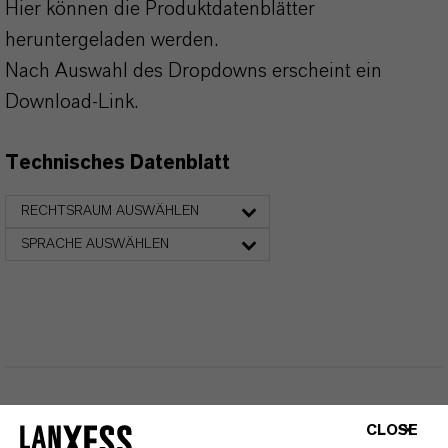
Hier können die Produktdatenblätter
heruntergeladen werden.
Nach Auswahl des Dropdowns erscheint ein
Download-Link.
Technisches Datenblatt
RECHTSRAUM AUSWÄHLEN
SPRACHE AUSWÄHLEN
CLOSE
DARUM
LANXESS!