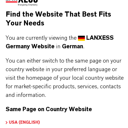
Als führendes Spezialchemieunternehmen bieten
Find the Website That Best Fits
wir weit mehr als nur hochwertige Produkte: Wir
Your Needs
stehen für Zuverlässigkeit, Innovationskraft und
You are currently viewing the
LANXESS
partnerschaftliches Denken. Im Mittelpunkt
Germany Website
in
German
.
unseres Handelns stehen jedoch Sie: unsere
Kunden. Unsere Kunden profitieren von
You can either switch to the same page on your
maßgeschneiderten Lösungen, globaler Präsenz
country website in your preferred language or
und einem tiefen Verständnis ihrer Märkte. Hier
visit the homepage of your local country website
finden Sie gleich elf überzeugende Gründe, warum
for market-specific products, services, contacts
LANXESS der richtige Partner für Ihr Unternehmen
and information.
ist.
Same Page on Country Website
IM MITTELPUNKT STEHEN SIE: UNSERE
USA (ENGLISH)
KUNDINNEN UND KUNDEN!