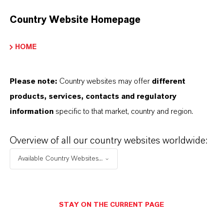
11 Gründe, warum LANXESS der richtige
Country Website Homepage
Partner für Ihr Unternehmen ist
HOME
Please note:
Country websites may offer
different
products, services, contacts and regulatory
information
specific to that market, country and region.
Overview of all our country websites worldwide:
Available Country Websites...
STAY ON THE CURRENT PAGE