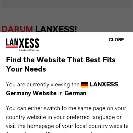
DARUM
LANXESS!
CLOSE
Als führendes Spezialchemieunternehmen bieten
wir weit mehr als nur hochwertige Produkte: Wir
Find the Website That Best Fits
stehen für Zuverlässigkeit, Innovationskraft und
Your Needs
partnerschaftliches Denken. Im Mittelpunkt
unseres Handelns stehen jedoch Sie: unsere
You are currently viewing the
LANXESS
Kunden. Unsere Kunden profitieren von
Germany Website
in
German
.
maßgeschneiderten Lösungen, globaler Präsenz
You can either switch to the same page on your
und einem tiefen Verständnis ihrer Märkte. Hier
country website in your preferred language or
finden Sie gleich elf überzeugende Gründe, warum
visit the homepage of your local country website
LANXESS der richtige Partner für Ihr Unternehmen