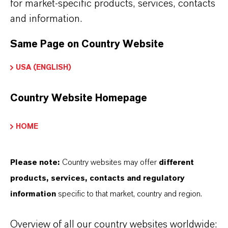
for market-specific products, services, contacts
ist.
and information.
IM MITTELPUNKT STEHEN SIE: UNSERE
Same Page on Country Website
KUNDINNEN UND KUNDEN!
USA (ENGLISH)
11 Gründe, warum LANXESS der richtige
Partner für Ihr Unternehmen ist
Country Website Homepage
HOME
Please note:
Country websites may offer
different
products, services, contacts and regulatory
information
specific to that market, country and region.
Overview of all our country websites worldwide: